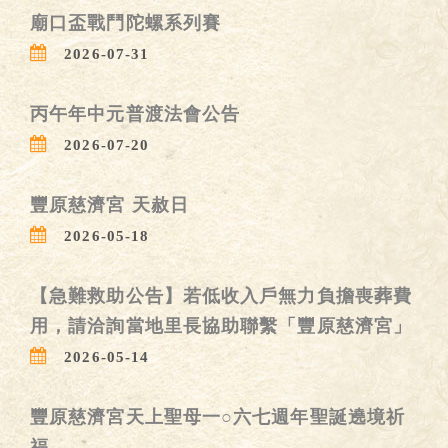
廟口盃戰鬥陀螺系列賽
2026-07-31
丙午年中元普渡法會公告
2026-07-20
豐原慈濟宮 天赦日
2026-05-18
【急難救助公告】若低收入戶無力負擔喪葬費
用，請洽詢當地里長協助聯繫「豐原慈濟宮」
2026-05-14
豐原慈濟宮天上聖母一○六七週年聖誕遶境祈
福