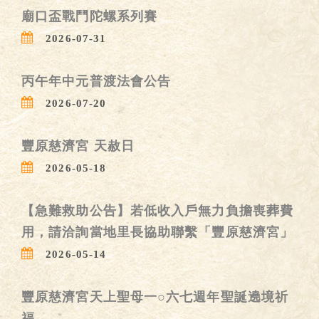
廟口盃戰鬥陀螺系列賽
2026-07-31
丙午年中元普渡法會公告
2026-07-20
豐原慈濟宮 天赦日
2026-05-18
【急難救助公告】若低收入戶無力負擔喪葬費
用，請洽詢當地里長協助聯繫「豐原慈濟宮」
2026-05-14
豐原慈濟宮天上聖母一○六七週年聖誕遶境祈
福