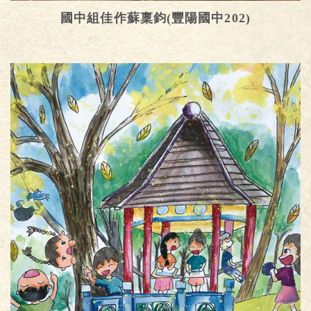
國中組佳作蘇稟鈞(豐陽國中202)