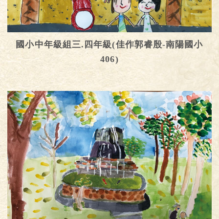
國小中年級組三.四年級(佳作郭睿殷-南陽國小
406)