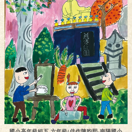
國小高年級組五.六年級(佳作陳昀熙-南陽國小