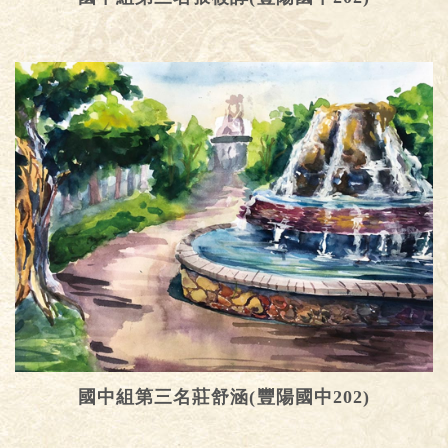
國中組第三名莊舒涵(豐陽國中202)