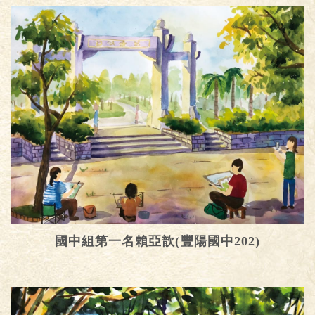
國中組第一名賴亞歆(豐陽國中202)