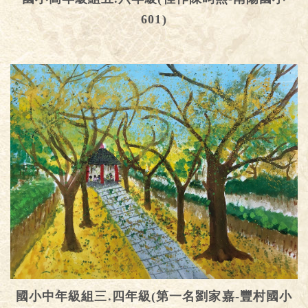
601)
國小中年級組三.四年級(第一名劉家嘉-豐村國小