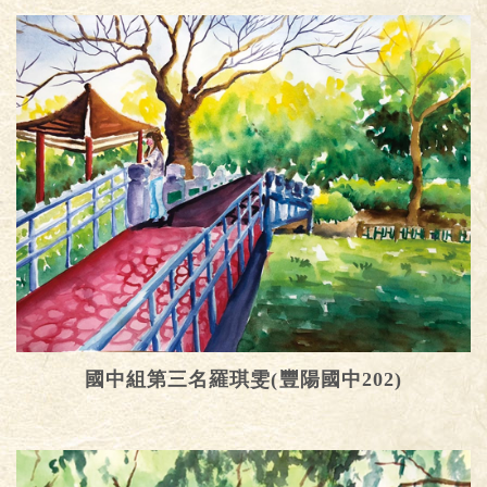
國中組第三名羅琪雯(豐陽國中202)