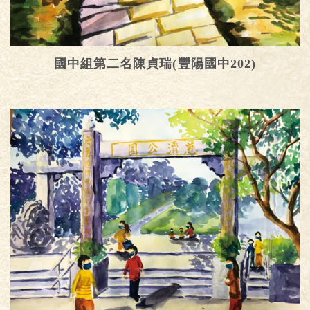
國中組第二名陳貞瑞(豐陽國中202)