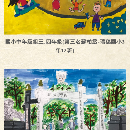
國小中年級組三.四年級(第三名蘇柏丞-瑞穗國小3
年12班)