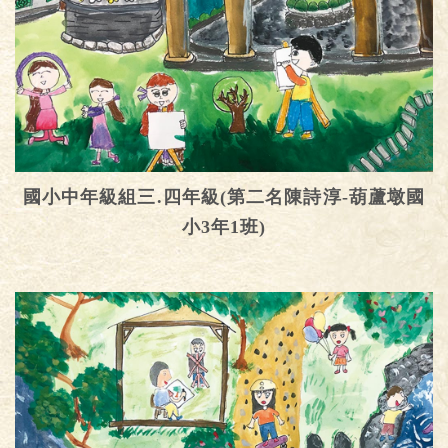
國小中年級組三.四年級(第二名陳詩淳-葫蘆墩國
小3年1班)