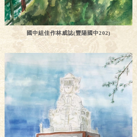
國中組佳作林威誌(豐陽國中202)