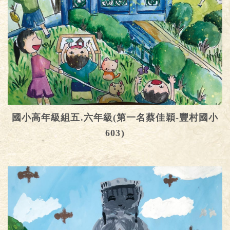
國小高年級組五.六年級(第一名蔡佳穎-豐村國小
603)