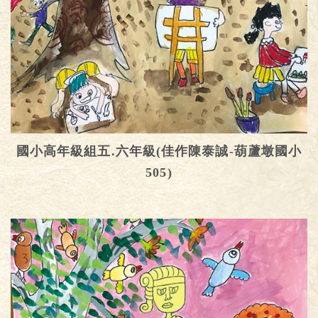
國小高年級組五.六年級(佳作陳泰誠-葫蘆墩國小
505)