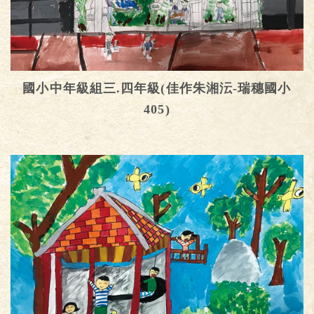
國小中年級組三.四年級(佳作朱湘沄-瑞穗國小
405)