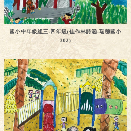
國小中年級組三.四年級(佳作林詩涵-瑞穗國小
302)