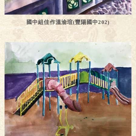
國中組佳作溫渝瑄(豐陽國中202)