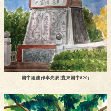
國中組佳作李亮辰(豐東國中820)