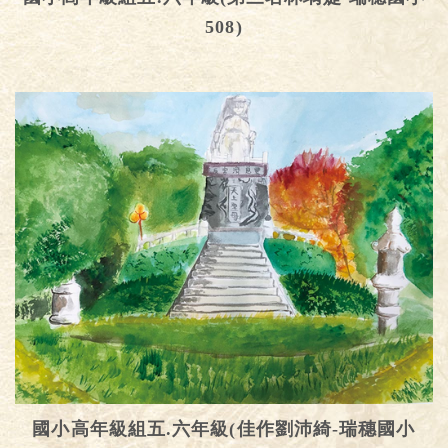
508)
國小高年級組五.六年級(佳作劉沛綺-瑞穗國小